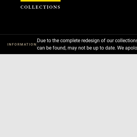
Cookies management panel
Due to the complete redesign of our collectio
INFORMATION
can be found, may not be up to date. We apolo
Download
Next
Previous