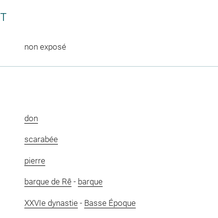
CT
non exposé
don
scarabée
pierre
barque de Rê
-
barque
XXVIe dynastie
-
Basse Époque