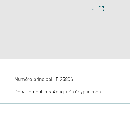
ge
e
Download
Enlarge
image
image
ow
in
new
window
Numéro principal :
E 25806
Département des Antiquités égyptiennes