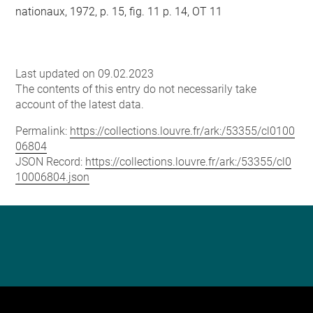
nationaux, 1972, p. 15, fig. 11 p. 14, OT 11
Last updated on 09.02.2023
The contents of this entry do not necessarily take
account of the latest data.
Permalink:
https://collections.louvre.fr/ark:/53355/cl0100
06804
JSON Record:
https://collections.louvre.fr/ark:/53355/cl0
10006804.json