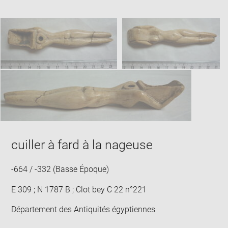
Downlo
Enla
new
caption:
image
ima
window
SKIP IMAGE CAROUSEL
in
new
win
cuiller à fard à la nageuse
-664 / -332 (Basse Époque)
E 309 ; N 1787 B ; Clot bey C 22 n°221
Département des Antiquités égyptiennes