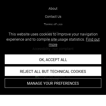
About
Contact Us
Terms of use
Cookies
This website uses cookies to improve your navigation
experience and to compile site usage statistics.
Find out
Credits
more
Accessibility : non compliant
OK, ACCEPT ALL
REJECT ALL BUT TECHNICAL COOKIES
MANAGE YOUR PREFERENCES