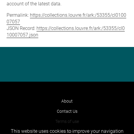
account of the latest data.
Permalink:
https://collections.louvre.fr/ark:/53355/cl0100
07057
JSON Record:
https://collections.louvre.fr/ark:/53355/cl0
10007057.json
About
Contact Us
Terms of use
This website uses cookies to improve your navigation
Cookies