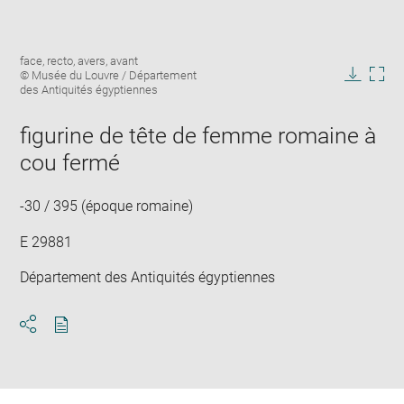
Enlarge
Image
face, recto, avers, avant
image
caption:
© Musée du Louvre / Département
in
Downlo
Enla
des Antiquités égyptiennes
new
image
ima
window
in
figurine de tête de femme romaine à
new
cou fermé
win
-30 / 395 (époque romaine)
E 29881
Département des Antiquités égyptiennes
Download
Share
pdf