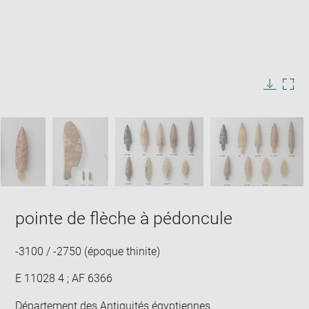
Enlarge
image
in
Image
Downlo
Enla
new
caption:
image
ima
window
SKIP IMAGE CAROUSEL
in
new
win
pointe de flèche à pédoncule
-3100 / -2750 (époque thinite)
E 11028 4 ; AF 6366
Département des Antiquités égyptiennes