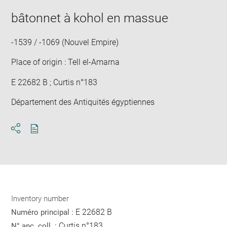
in
bâtonnet à kohol en massue
new
win
-1539 / -1069 (Nouvel Empire)
Place of origin : Tell el-Amarna
E 22682 B ; Curtis n°183
Département des Antiquités égyptiennes
Download
Share
pdf
Inventory number
E 22682 B
Numéro principal :
Curtis n°183
N° anc. coll. :