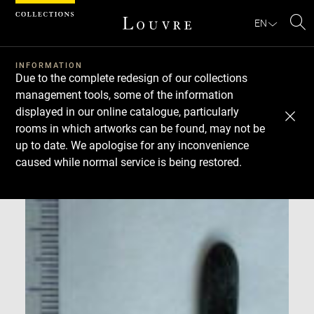
Cookies management panel
EN
Se
INFORMATION
Due to the complete redesign of our collections
management tools, some of the information
displayed in our online catalogue, particularly
rooms in which artworks can be found, may not be
up to date. We apologise for any inconvenience
caused while normal service is being restored.
Download
Next
Previous