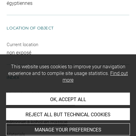
égyptiennes
LOCATION OF OBJECT
Current location
non exposé
This website uses cookies to improve your navigation
experience and to compile site usage statistics.
Find out
INDEX
more
Mode d'acquisition
OK, ACCEPT ALL
donation sous réserve d'usufruit
Name
REJECT ALL BUT TECHNICAL COOKIES
bâtonnet à kohol en massue
MANAGE YOUR PREFERENCES
Materials