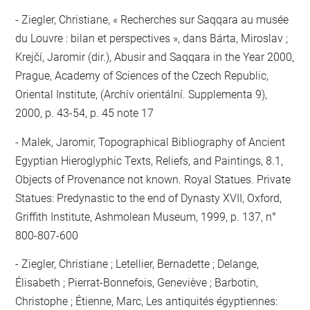
Ziegler, Christiane, « Recherches sur Saqqara au musée
du Louvre : bilan et perspectives », dans Bárta, Miroslav ;
Krejčí, Jaromir (dir.), Abusir and Saqqara in the Year 2000,
Prague, Academy of Sciences of the Czech Republic,
Oriental Institute, (Archív orientální. Supplementa 9),
2000, p. 43-54, p. 45 note 17
Malek, Jaromir, Topographical Bibliography of Ancient
Egyptian Hieroglyphic Texts, Reliefs, and Paintings, 8.1,
Objects of Provenance not known. Royal Statues. Private
Statues: Predynastic to the end of Dynasty XVII, Oxford,
Griffith Institute, Ashmolean Museum, 1999, p. 137, n°
800-807-600
Ziegler, Christiane ; Letellier, Bernadette ; Delange,
Élisabeth ; Pierrat-Bonnefois, Geneviève ; Barbotin,
Christophe ; Étienne, Marc, Les antiquités égyptiennes: