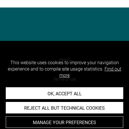
About
This website uses cookies to improve your navigation
experience and to compile site usage statistics.
Find out
Contact Us
more
Terms of use
Cookies
OK, ACCEPT ALL
Credits
REJECT ALL BUT TECHNICAL COOKIES
Accessibility : non compliant
MANAGE YOUR PREFERENCES