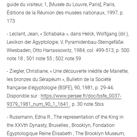
guide du visiteur, 1, [Musée du Louvre, Paris], Paris,
Éditions de la Réunion des musées nationaux, 1997, p.
173
Leclant, Jean, « Schabaka », dans Helck, Wolfgang (dir.),
Lexikon der Ägyptologie, V, Pyramidenbau-Steingefäße.
Wiesbaden, Otto Harrassowitz, 1984, col. 499-513, p. 500
note 18 ; 501 note 55 ; 502 note 59
Ziegler, Christiane, « Une découverte inédite de Mariette,
les bronzes du Sérapéum », Bulletin de la Société
française d'égyptologie (BSFE), 90, 1981, p. 29-44,
Disponible sur :
https://www.persee.fr/doc/bsfe_0037-
9379_1981_num_90_1_1641
, p. 30 note 5bis
Russmann, Edna R., The representation of the King in
the XXVth Dynasty, Bruxelles ; Brooklyn, Fondation
Égyptologique Reine Élisabeth ; The Brooklyn Museum,