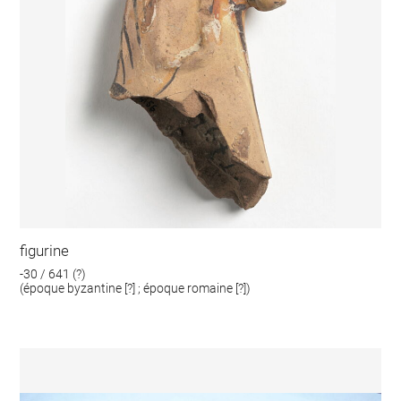
figurine
-30 / 641 (?)
(époque byzantine [?] ; époque romaine [?])