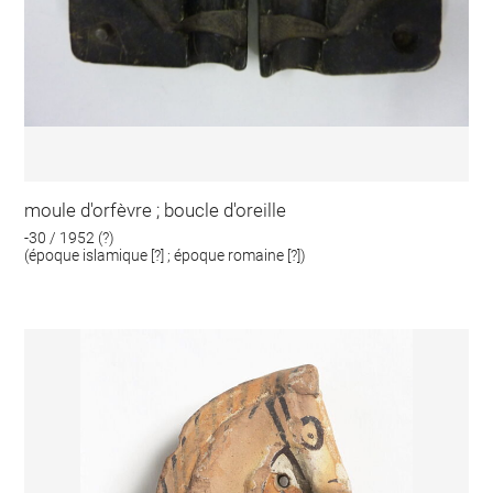
moule d'orfèvre ; boucle d'oreille
-30 / 1952 (?)
(époque islamique [?] ; époque romaine [?])