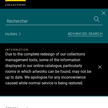
Cookies management panel
CL
Search
the
EN
S
collecti
Z
Se
ADVANCED SEARCH
FILTERS
INFORMATION
Due to the complete redesign of our collections
management tools, some of the information
displayed in our online catalogue, particularly
rooms in which artworks can be found, may not be
up to date. We apologise for any inconvenience
caused while normal service is being restored.
Recherche
dans
les