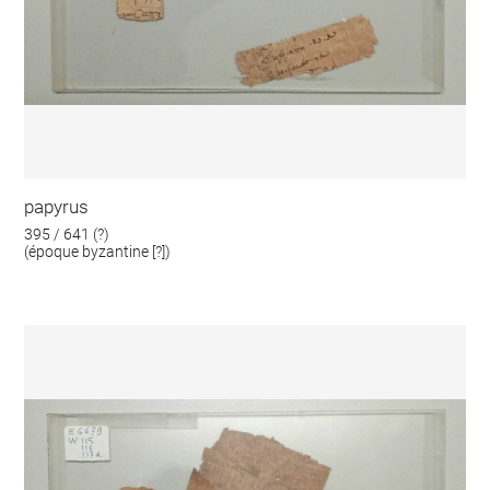
papyrus
395 / 641 (?)
(époque byzantine [?])