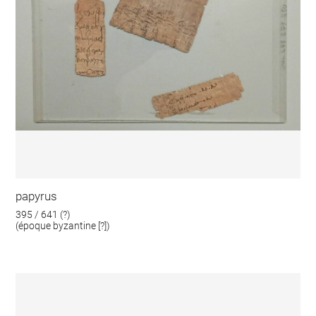
papyrus
395 / 641 (?)
(époque byzantine [?])