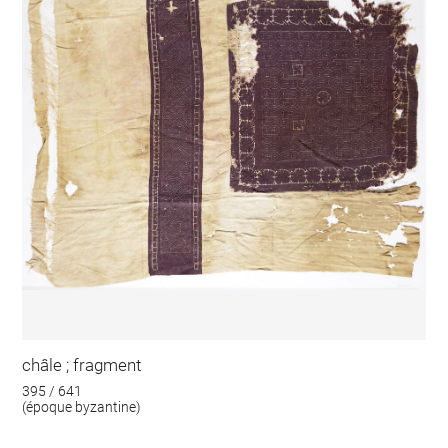
châle ; fragment
395 / 641
(époque byzantine)