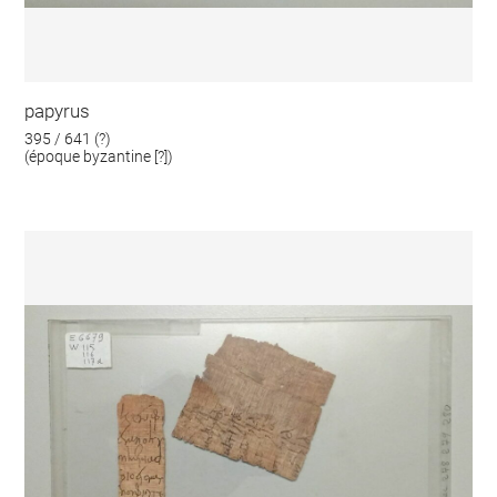
papyrus
395 / 641 (?)
(époque byzantine [?])