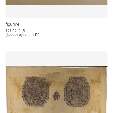
figurine
395 / 641 (?)
(époque byzantine [?])