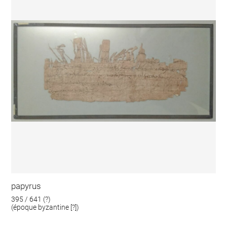
papyrus
395 / 641 (?)
(époque byzantine [?])