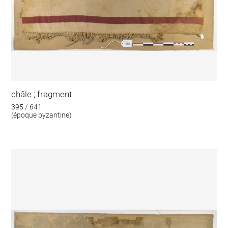
châle ; fragment
395 / 641
(époque byzantine)