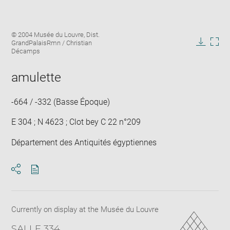
Enlarge
Image
© 2004 Musée du Louvre, Dist.
image
caption:
GrandPalaisRmn / Christian
in
Downlo
Enla
Décamps
new
image
ima
window
in
amulette
new
win
-664 / -332 (Basse Époque)
E 304 ; N 4623 ; Clot bey C 22 n°209
Département des Antiquités égyptiennes
Download
Share
pdf
Currently on display at the Musée du Louvre
SALLE 334