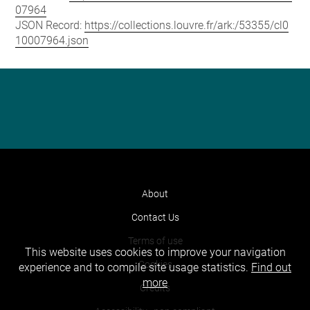
07964
JSON Record:
https://collections.louvre.fr/ark:/53355/cl0
10007964.json
About
Contact Us
Terms of use
This website uses cookies to improve your navigation
Cookies
experience and to compile site usage statistics.
Find out
more
Credits