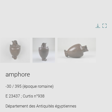
Enlarge
image
in
Image
Downlo
Enla
new
caption:
image
ima
window
SKIP IMAGE CAROUSEL
in
new
win
amphore
-30 / 395 (époque romaine)
E 23437 ; Curtis n°938
Département des Antiquités égyptiennes