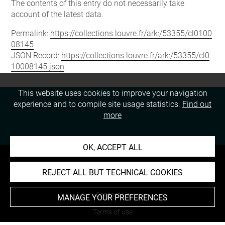
The contents of this entry do not necessarily take
account of the latest data.
Permalink:
https://collections.louvre.fr/ark:/53355/cl0100
08145
JSON Record:
https://collections.louvre.fr/ark:/53355/cl0
10008145.json
This website uses cookies to improve your navigation
experience and to compile site usage statistics.
Find out
more
OK, ACCEPT ALL
REJECT ALL BUT TECHNICAL COOKIES
About
Contact Us
MANAGE YOUR PREFERENCES
Terms of use