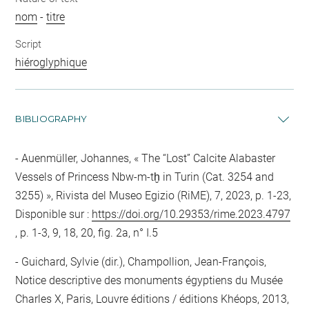
nom
-
titre
Script
hiéroglyphique
BIBLIOGRAPHY
Auenmüller, Johannes, « The “Lost” Calcite Alabaster
Vessels of Princess Nbw-m-tḫ in Turin (Cat. 3254 and
3255) », Rivista del Museo Egizio (RiME), 7, 2023, p. 1-23,
Disponible sur :
https://doi.org/10.29353/rime.2023.4797
, p. 1-3, 9, 18, 20, fig. 2a, n° I.5
Guichard, Sylvie (dir.), Champollion, Jean-François,
Notice descriptive des monuments égyptiens du Musée
Charles X, Paris, Louvre éditions / éditions Khéops, 2013,