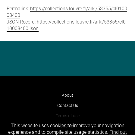
Permalink:
https://collections.louvre.fr/ark:/53355/cl0100
08400
JSON Record:
https://collections.louvre.fr/ark:/53355/cl0
10008400.json
About
Contact Us
Terms of use
This website uses cookies to improve your navigation
Cookies
experience and to compile site usage statistics.
Find out