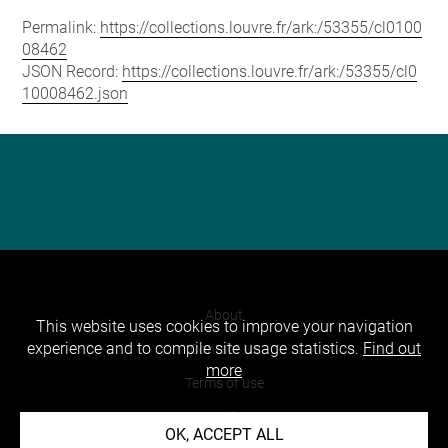
Permalink:
https://collections.louvre.fr/ark:/53355/cl0100
08462
JSON Record:
https://collections.louvre.fr/ark:/53355/cl0
10008462.json
About
This website uses cookies to improve your navigation
experience and to compile site usage statistics.
Find out
Contact Us
more
Terms of use
Cookies
OK, ACCEPT ALL