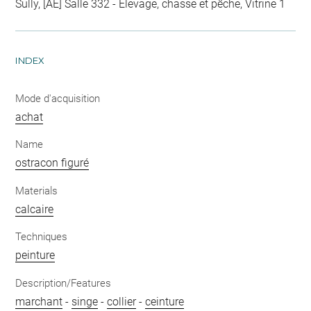
Sully, [AE] Salle 332 - Élevage, chasse et pêche, Vitrine 1
INDEX
Mode d'acquisition
achat
Name
ostracon figuré
Materials
calcaire
Techniques
peinture
Description/Features
marchant
-
singe
-
collier
-
ceinture