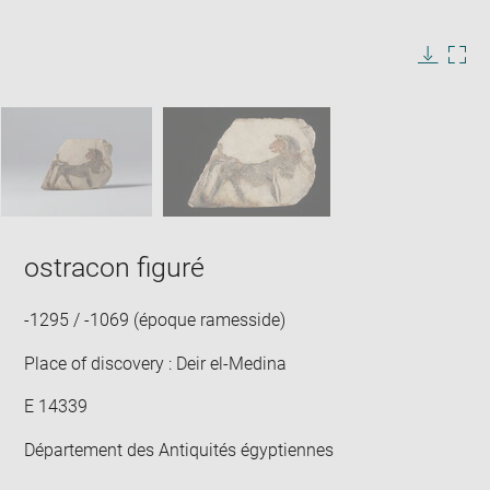
Enlarge
image
in
Image
Downlo
Enla
new
caption:
image
ima
window
SKIP IMAGE CAROUSEL
in
new
win
ostracon figuré
-1295 / -1069 (époque ramesside)
Place of discovery : Deir el-Medina
E 14339
Département des Antiquités égyptiennes