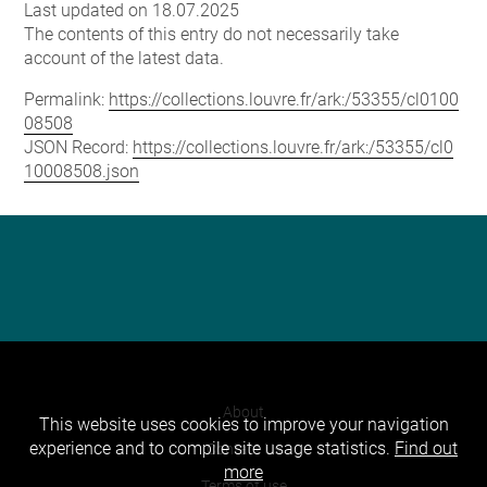
Last updated on 18.07.2025
The contents of this entry do not necessarily take
account of the latest data.
Permalink:
https://collections.louvre.fr/ark:/53355/cl0100
08508
JSON Record:
https://collections.louvre.fr/ark:/53355/cl0
10008508.json
About
This website uses cookies to improve your navigation
experience and to compile site usage statistics.
Find out
Contact Us
more
Terms of use