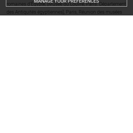
MANAGE YOUR PREFERENCES
romaines d'Égypte, [Musée du Louvre, Paris. Département
des Antiquités égyptiennes], Paris, Réunion des musées
nationaux, 1990, p. 249, ill. 716 p. 249, n° 716
Coiffures antiques du Louvre, cat. exp. (Paris, La Galerie
Esplanade de la Défense Parvis du CNIT, 21 mai - 13 juin
1982), Paris, Mondial coiffure beauté, 1982, p. 20, n° 35
EXHIBITION HISTORY
-
Coiffures antiques du Louvre, Puteaux (Externe, France),
21/05/1982 - 13/06/1982
Last updated on 17.03.2025
The contents of this entry do not necessarily take