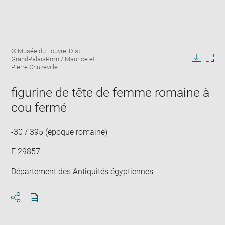
Enlarge
Image
© Musée du Louvre, Dist.
image
caption:
GrandPalaisRmn / Maurice et
in
Downlo
Enla
Pierre Chuzeville
new
image
ima
window
in
figurine de tête de femme romaine à
new
cou fermé
win
-30 / 395 (époque romaine)
E 29857
Département des Antiquités égyptiennes
Download
Share
pdf