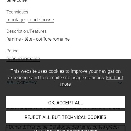
terre cuite
Techniques
moulage
-
ronde-bosse
Description/Features
femme
-
tête
-
coiffure romaine
Period
époque romaine
This website uses cookies to improve your navigation
experience and to compile site usage statistics.
Find out
BIBLIOGRAPHY
more
Ballet, Pascale, Figurines et société de l'Égypte
OK, ACCEPT ALL
ptolémaïque et romaine, Paris, Éditions Picard, (Antiqua,
17), 2020, p. 133, fig. 112 p. 133
REJECT ALL BUT TECHNICAL COOKIES
Dunand, Françoise, Catalogue des terres cuites gréco-