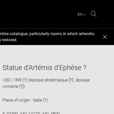
EN
Search
nline catalogue, particularly rooms in which artworks
 restored.
Statue d'Artémis d'Ephèse ?
-332 / 395 (?) (époque ptolémaïque [?] ; époque
romaine [?])
Place of origin : Italie (?)
E 22299 ; MG 14173 ; MG 4800