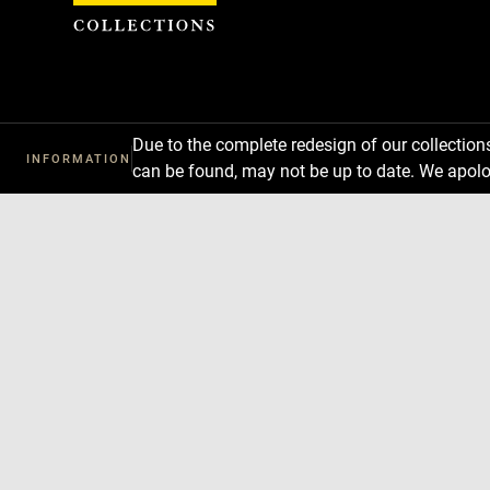
Cookies management panel
Due to the complete redesign of our collectio
INFORMATION
can be found, may not be up to date. We apolo
Download
Next
Previous