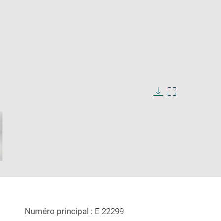
Download
Enlarge
image
image
in
new
window
Numéro principal :
E 22299