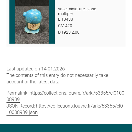
vase miniature ; vase
multiple
E 13438
CM 420
D.1923.2.88
Last updated on 14.01.2026
The contents of this entry do not necessarily take
account of the latest data.
Permalink:
https://collections.louvre.fr/ark:/53355/cl0100
08939
JSON Record:
https://collections.louvre.fr/ark:/53355/cl0
10008939.json