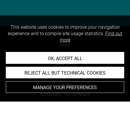
This website uses cookies to improve your navigation
experience and to compile site usage statistics.
Find out
more
About
Contact Us
OK, ACCEPT ALL
Terms of use
REJECT ALL BUT TECHNICAL COOKIES
Cookies
Credits
MANAGE YOUR PREFERENCES
Accessibility : non compliant