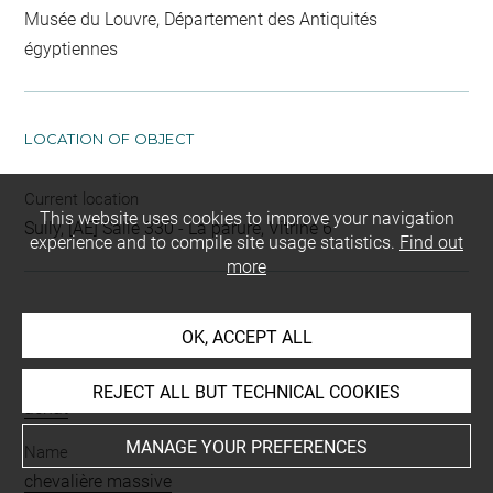
Musée du Louvre, Département des Antiquités
égyptiennes
LOCATION OF OBJECT
Current location
This website uses cookies to improve your navigation
Sully, [AE] Salle 330 - La parure, Vitrine 6
experience and to compile site usage statistics.
Find out
more
INDEX
OK, ACCEPT ALL
Mode d'acquisition
REJECT ALL BUT TECHNICAL COOKIES
achat
MANAGE YOUR PREFERENCES
Name
chevalière massive