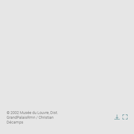
Enlarge
Image
© 2002 Musée du Louvre, Dist.
image
caption:
GrandPalaisRmn / Christian
in
Downlo
Enla
Décamps
new
image
ima
window