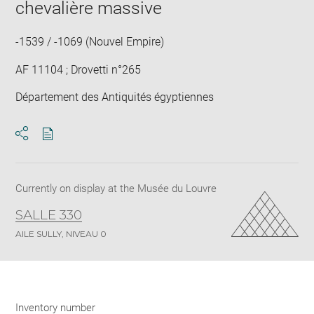
in
chevalière massive
new
win
-1539 / -1069 (Nouvel Empire)
AF 11104 ; Drovetti n°265
Département des Antiquités égyptiennes
Download
Share
pdf
Currently on display at the Musée du Louvre
SALLE 330
AILE SULLY, NIVEAU 0
Inventory number