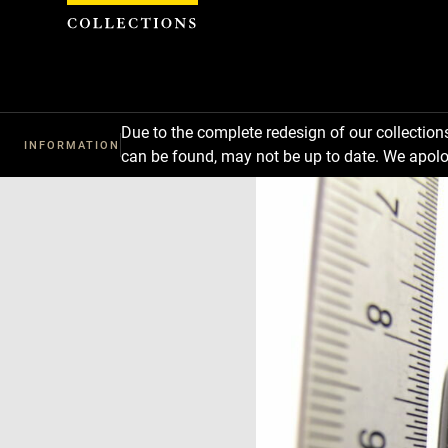
Cookies management panel
Due to the complete redesign of our collectio
INFORMATION
can be found, may not be up to date. We apolo
Download
Next
Previous