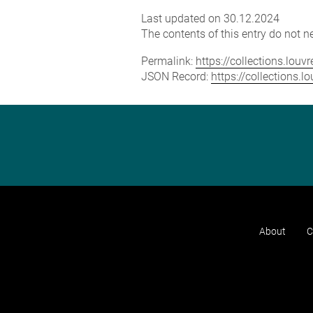
Last updated on 30.12.2024
The contents of this entry do not ne
Permalink:
https://collections.lou
JSON Record:
https://collections.
About
C