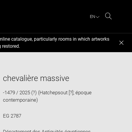
EN
Search
nline catalogue, particularly rooms in which artworks
 restored.
chevalière massive
-1479 / 2025 (?) (Hatchepsout [?]; époque
contemporaine)
EG 2787
Département des Antiquités égyptiennes