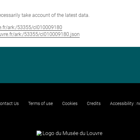
cessarily take account of the latest data.
vre.fr/ark:/53355/cl010009180
louvre.fr/ark:/53355/cl010009180.json
ontact Us
Terms of use
Cookies
Credits
Accessibility : 