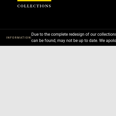
Cookies management panel
Due to the complete redesign of our collectio
INFORMATION
can be found, may not be up to date. We apolo
Download
Next
Previous