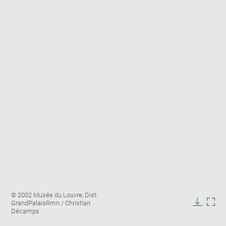
Enlarge
Image
© 2002 Musée du Louvre, Dist.
image
caption:
GrandPalaisRmn / Christian
in
Downlo
Enla
Décamps
new
image
ima
window