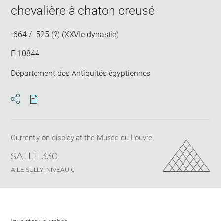
in
chevalière à chaton creusé
new
win
-664 / -525 (?) (XXVIe dynastie)
E 10844
Département des Antiquités égyptiennes
Download
Share
pdf
Currently on display at the Musée du Louvre
SALLE 330
AILE SULLY, NIVEAU 0