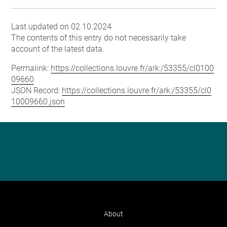
Last updated on 02.10.2024
The contents of this entry do not necessarily take
account of the latest data.
Permalink:
https://collections.louvre.fr/ark:/53355/cl0100
09660
JSON Record:
https://collections.louvre.fr/ark:/53355/cl0
10009660.json
About