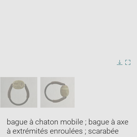
Enlarge
image
in
Image
Downlo
Enla
new
caption:
image
ima
window
SKIP IMAGE CAROUSEL
in
new
win
bague à chaton mobile ; bague à axe
à extrémités enroulées ; scarabée