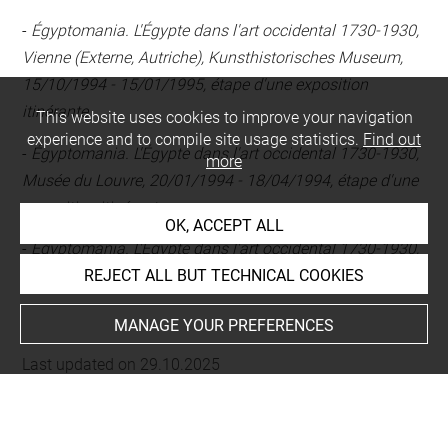
-
Égyptomania. L'Égypte dans l'art occidental 1730-1930,
Vienne (Externe, Autriche), Kunsthistorisches Museum,
15/10/1994 - 15/01/1995, étape d'une exposition
itinérante
This website uses cookies to improve your navigation
experience and to compile site usage statistics.
Find out
-
Égyptomania. L'Égypte dans l'art occidental 1730-1930,
more
Musée du Louvre, 20/01/1994 - 18/04/1994, étape d'une
exposition itinérante
OK, ACCEPT ALL
-
Égyptomania. L'Égypte dans l'art occidental 1730-1930,
REJECT ALL BUT TECHNICAL COOKIES
20/01/1994 - 15/01/1995
MANAGE YOUR PREFERENCES
Last updated on 29.10.2025
The contents of this entry do not necessarily take
account of the latest data.
Permalink:
https://collections.louvre.fr/ark:/53355/cl0100