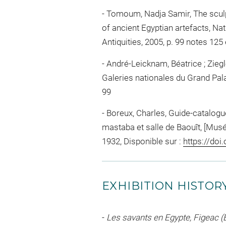
Tomoum, Nadja Samir, The sculpto
of ancient Egyptian artefacts, Na
Antiquities, 2005, p. 99 notes 125 
André-Leicknam, Béatrice ; Ziegler
Galeries nationales du Grand Pala
99
Boreux, Charles, Guide-catalogue 
mastaba et salle de Baouît, [Mus
1932, Disponible sur :
https://doi
EXHIBITION HISTOR
-
Les savants en Egypte, Figeac 