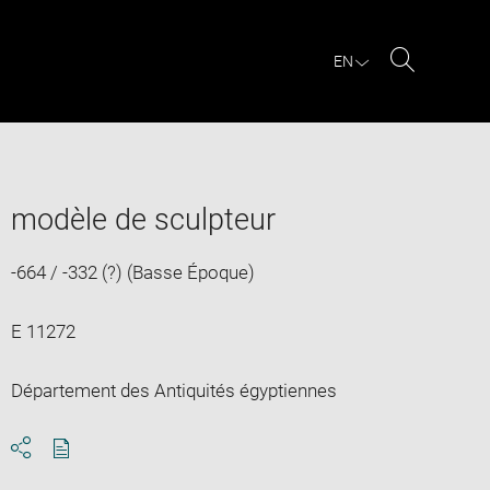
EN
Search
modèle de sculpteur
-664 / -332 (?) (Basse Époque)
E 11272
Département des Antiquités égyptiennes
Download
Share
pdf