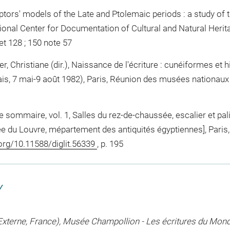
rs' models of the Late and Ptolemaic periods : a study of t
tional Center for Documentation of Cultural and Natural Heri
et 128 ; 150 note 57
, Christiane (dir.), Naissance de l'écriture : cunéiformes et hi
is, 7 mai-9 août 1982), Paris, Réunion des musées nationaux (R
sommaire, vol. 1, Salles du rez-de-chaussée, escalier et pali
ée du Louvre, mépartement des antiquités égyptiennes], Paris
.org/10.11588/diglit.56339
, p. 195
Y
(Externe, France), Musée Champollion - Les écritures du Mon