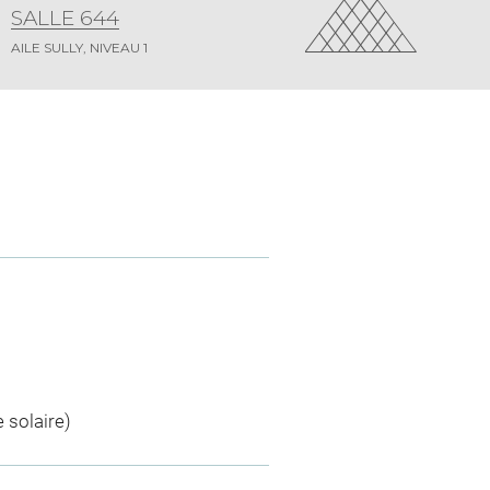
SALLE 644
AILE SULLY, NIVEAU 1
 solaire)