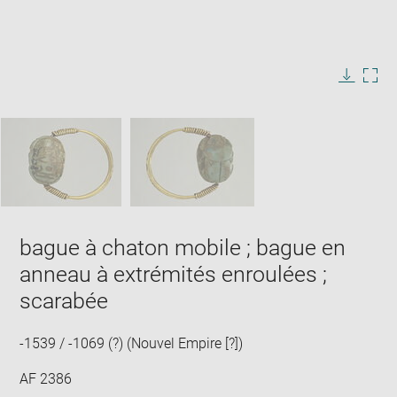
Enlarge
image
in
Image
Downlo
Enla
new
caption:
image
ima
window
SKIP IMAGE CAROUSEL
in
new
win
bague à chaton mobile ; bague en
anneau à extrémités enroulées ;
scarabée
-1539 / -1069 (?) (Nouvel Empire [?])
AF 2386