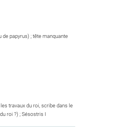
au de papyrus) ; tête manquante
es travaux du roi, scribe dans le
 roi ?) ; Sésostris I