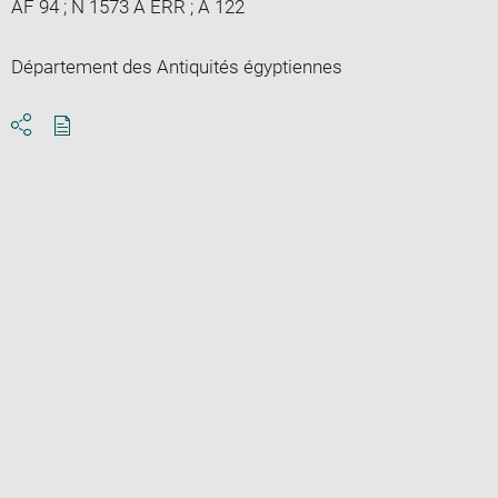
AF 94 ; N 1573 A ERR ; A 122
Département des Antiquités égyptiennes
Download
Share
pdf