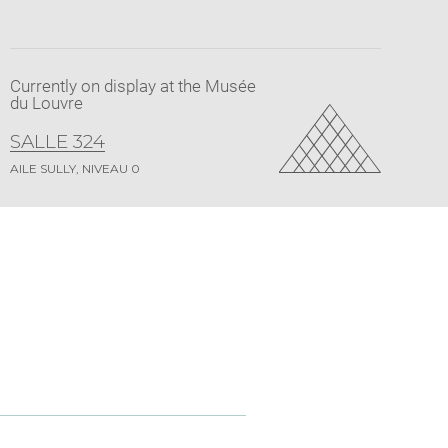
Currently on display at the Musée
du Louvre
SALLE 324
AILE SULLY, NIVEAU 0