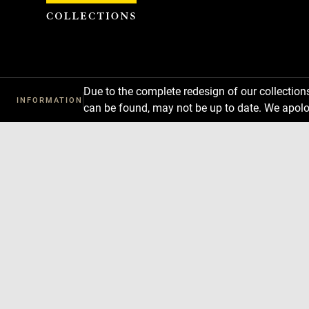
Cookies management panel
Due to the complete redesign of our collectio
INFORMATION
can be found, may not be up to date. We apolo
Download
Next
Previous