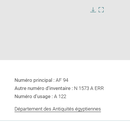
Download
Enlarge
image
image
in
new
window
Numéro principal :
AF 94
Autre numéro d'inventaire :
N 1573 A ERR
Numéro d'usage :
A 122
Département des Antiquités égyptiennes