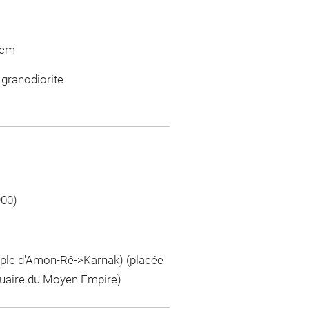
 cm
 granodiorite
900)
ple d'Amon-Rê->Karnak) (placée
ctuaire du Moyen Empire)