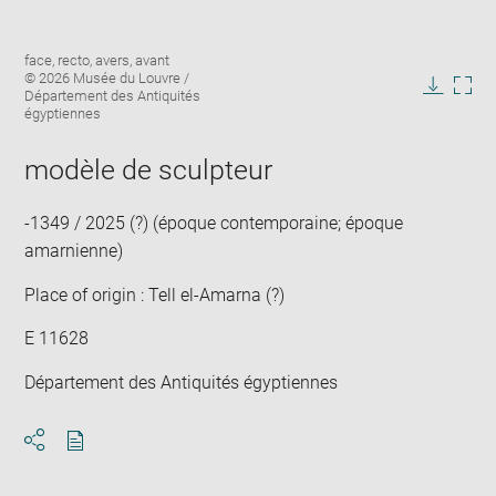
Enlarge
Image
face, recto, avers, avant
image
caption:
© 2026 Musée du Louvre /
in
Département des Antiquités
Downlo
Enla
new
égyptiennes
image
ima
window
in
modèle de sculpteur
new
win
-1349 / 2025 (?) (époque contemporaine; époque
amarnienne)
Place of origin : Tell el-Amarna (?)
E 11628
Département des Antiquités égyptiennes
Download
Share
pdf