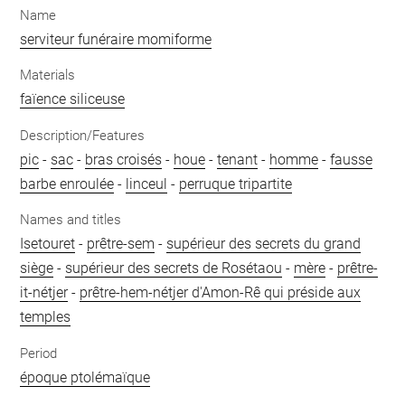
Name
serviteur funéraire momiforme
Materials
faïence siliceuse
Description/Features
pic
-
sac
-
bras croisés
-
houe
-
tenant
-
homme
-
fausse
barbe enroulée
-
linceul
-
perruque tripartite
Names and titles
Isetouret
-
prêtre-sem
-
supérieur des secrets du grand
siège
-
supérieur des secrets de Rosétaou
-
mère
-
prêtre-
it-nétjer
-
prêtre-hem-nétjer d'Amon-Rê qui préside aux
temples
Period
époque ptolémaïque