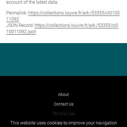
account of the latest data.
Permalink:
https://collections.louvre.fr/ark:/53355/cl0100
11092
JSON Record:
https://collections.louvre.fr/ark:/53355/cl0
10011092.json
About
Contact Us
Terms of use
This website uses cookies to improve your navigation
Cookies