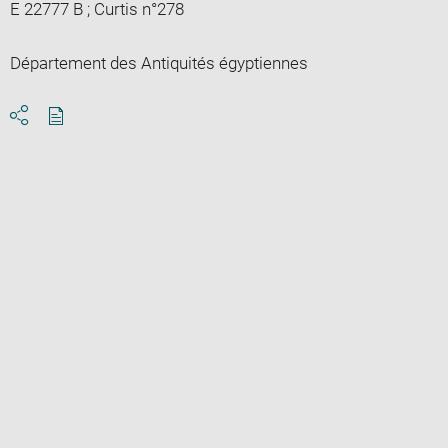
E 22777 B ; Curtis n°278
Département des Antiquités égyptiennes
Download
Share
pdf