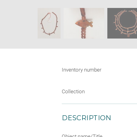
caption:
new
SKIP IMAGE CAROUSEL
wind
Inventory number
Collection
DESCRIPTION
Object name/Title