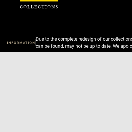
Cookies management panel
Due to the complete redesign of our collectio
INFORMATION
can be found, may not be up to date. We apolo
Download
Next
Previous