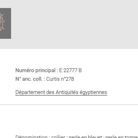
Download
Enlarge
image
image
ow
in
new
window
Numéro principal :
E 22777 B
N° anc. coll. :
Curtis n°278
Département des Antiquités égyptiennes
Dénomination : collier ; perle en bleuet ; perle en tonnel