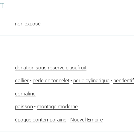
CT
non exposé
donation sous réserve d'usufruit
collier
-
perle en tonnelet
-
perle cylindrique
-
pendentif
cornaline
poisson
-
montage moderne
époque contemporaine
-
Nouvel Empire