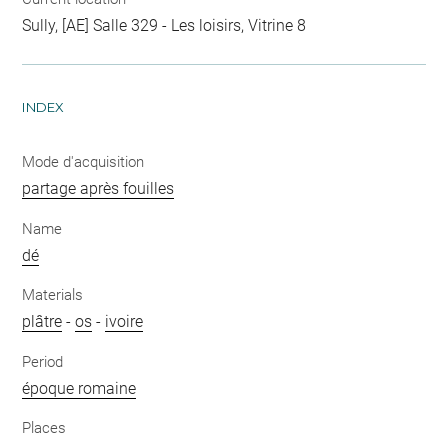
Sully, [AE] Salle 329 - Les loisirs, Vitrine 8
INDEX
Mode d'acquisition
partage après fouilles
Name
dé
Materials
plâtre
-
os
-
ivoire
Period
époque romaine
Places