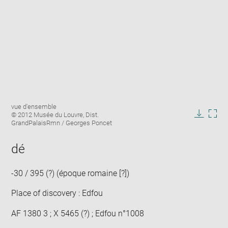
Enlarge
Image
vue d'ensemble
image
caption:
© 2012 Musée du Louvre, Dist.
in
Downlo
Enla
GrandPalaisRmn / Georges Poncet
new
image
ima
window
in
dé
new
win
-30 / 395 (?) (époque romaine [?])
Place of discovery : Edfou
AF 1380 3 ; X 5465 (?) ; Edfou n°1008