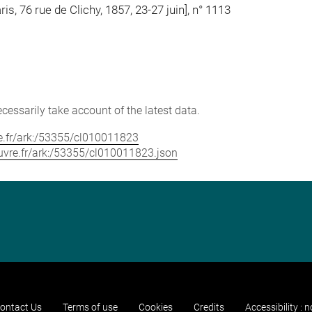
is, 76 rue de Clichy, 1857, 23-27 juin], n° 1113
cessarily take account of the latest data.
vre.fr/ark:/53355/cl010011823
louvre.fr/ark:/53355/cl010011823.json
ontact Us
Terms of use
Cookies
Credits
Accessibility : 