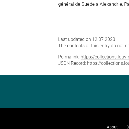
général de Suède à Alexandrie, Par
Last updated on 12.07.2023
The contents of this entry do not ne
Permalink:
https://collections.lou
JSON Record:
https://collections.
About
C