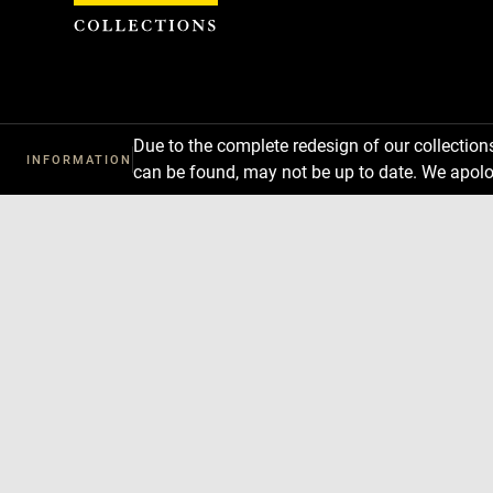
Cookies management panel
Due to the complete redesign of our collectio
INFORMATION
can be found, may not be up to date. We apolo
Download
Next
Previous