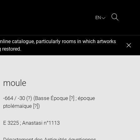
EN
Search
nline catalogue, particularly rooms in which artworks
 restored.
moule
-664 / -30 (?) (Basse Époque [?] ; époque
ptolémaïque [?])
E 3225 ; Anastasi n°1113
Département des Antiquités égyptiennes