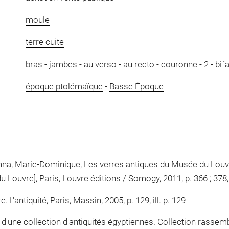
moule
terre cuite
bras
-
jambes
-
au verso
-
au recto
-
couronne
-
2
-
bif
époque ptolémaïque
-
Basse Époque
nna, Marie-Dominique, Les verres antiques du Musée du Louvr
Louvre], Paris, Louvre éditions / Somogy, 2011, p. 366 ; 378, i
. L'antiquité, Paris, Massin, 2005, p. 129, ill. p. 129
'une collection d'antiquités égyptiennes. Collection rassemb