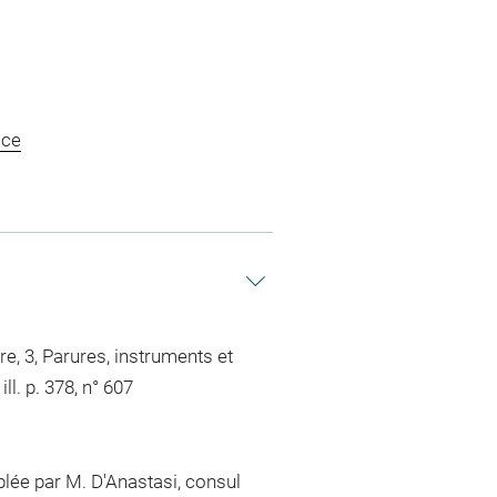
ace
e, 3, Parures, instruments et
ll. p. 378, n° 607
lée par M. D'Anastasi, consul