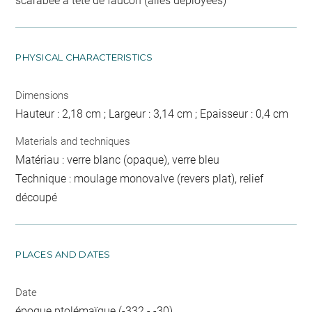
scarabée à tête de faucon (ailes déployées)
PHYSICAL CHARACTERISTICS
Dimensions
Hauteur : 2,18 cm ; Largeur : 3,14 cm ; Epaisseur : 0,4 cm
Materials and techniques
Matériau : verre blanc (opaque), verre bleu
Technique : moulage monovalve (revers plat), relief
découpé
PLACES AND DATES
Date
époque ptolémaïque (-332 - -30)