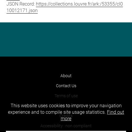
JSON Record:
https://collections.louvre.fr/ark:/53355/cl0
10012171.json
About
Contact Us
Terms of use
This website uses cookies to improve your navigation
Cookies
experience and to compile site usage statistics.
Find out
Credits
more
Accessibility : non compliant