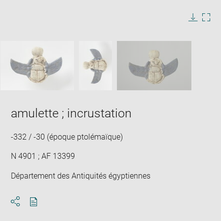
image
in
Image
Downlo
Enla
new
caption:
image
ima
window
SKIP IMAGE CAROUSEL
in
new
win
amulette ; incrustation
-332 / -30 (époque ptolémaïque)
N 4901 ; AF 13399
Département des Antiquités égyptiennes
Download
Share
pdf