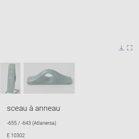
Enlarge
image
in
Image
Downlo
Enla
new
caption:
image
ima
window
SKIP IMAGE CAROUSEL
in
new
win
sceau à anneau
-655 / -643 (Atlanersa)
E 10302