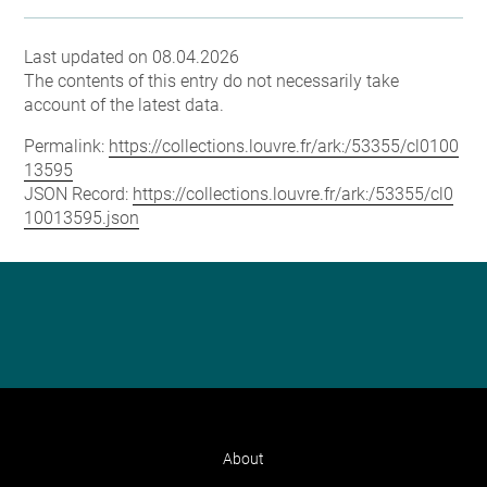
Last updated on 08.04.2026
The contents of this entry do not necessarily take
account of the latest data.
Permalink:
https://collections.louvre.fr/ark:/53355/cl0100
13595
JSON Record:
https://collections.louvre.fr/ark:/53355/cl0
10013595.json
About