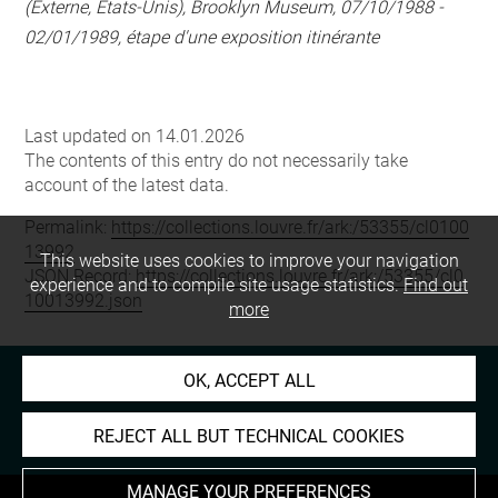
(Externe, Etats-Unis), Brooklyn Museum, 07/10/1988 -
02/01/1989, étape d'une exposition itinérante
Last updated on 14.01.2026
The contents of this entry do not necessarily take
account of the latest data.
Permalink:
https://collections.louvre.fr/ark:/53355/cl0100
13992
This website uses cookies to improve your navigation
JSON Record:
https://collections.louvre.fr/ark:/53355/cl0
experience and to compile site usage statistics.
Find out
10013992.json
more
OK, ACCEPT ALL
REJECT ALL BUT TECHNICAL COOKIES
MANAGE YOUR PREFERENCES