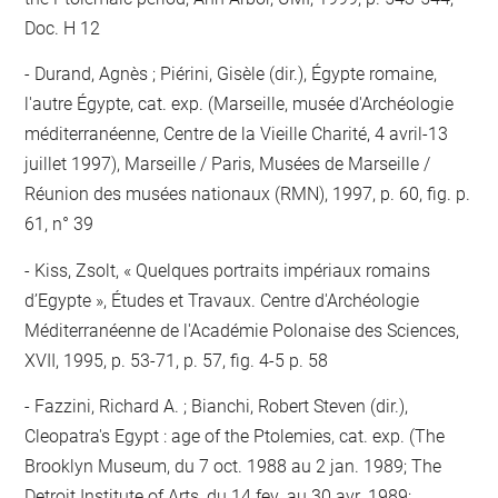
Doc. H 12
Durand, Agnès ; Piérini, Gisèle (dir.), Égypte romaine,
l'autre Égypte, cat. exp. (Marseille, musée d'Archéologie
méditerranéenne, Centre de la Vieille Charité, 4 avril-13
juillet 1997), Marseille / Paris, Musées de Marseille /
Réunion des musées nationaux (RMN), 1997, p. 60, fig. p.
61, n° 39
Kiss, Zsolt, « Quelques portraits impériaux romains
d’Egypte », Études et Travaux. Centre d'Archéologie
Méditerranéenne de l'Académie Polonaise des Sciences,
XVII, 1995, p. 53-71, p. 57, fig. 4-5 p. 58
Fazzini, Richard A. ; Bianchi, Robert Steven (dir.),
Cleopatra's Egypt : age of the Ptolemies, cat. exp. (The
Brooklyn Museum, du 7 oct. 1988 au 2 jan. 1989; The
Detroit Institute of Arts, du 14 fev. au 30 avr. 1989;