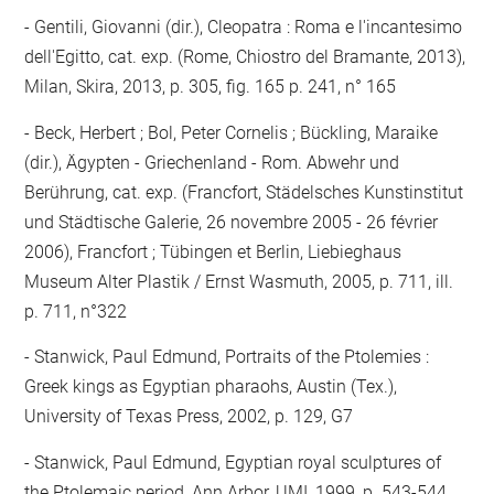
Gentili, Giovanni (dir.), Cleopatra : Roma e l'incantesimo
dell'Egitto, cat. exp. (Rome, Chiostro del Bramante, 2013),
Milan, Skira, 2013, p. 305, fig. 165 p. 241, n° 165
Beck, Herbert ; Bol, Peter Cornelis ; Bückling, Maraike
(dir.), Ägypten - Griechenland - Rom. Abwehr und
Berührung, cat. exp. (Francfort, Städelsches Kunstinstitut
und Städtische Galerie, 26 novembre 2005 - 26 février
2006), Francfort ; Tübingen et Berlin, Liebieghaus
Museum Alter Plastik / Ernst Wasmuth, 2005, p. 711, ill.
p. 711, n°322
Stanwick, Paul Edmund, Portraits of the Ptolemies :
Greek kings as Egyptian pharaohs, Austin (Tex.),
University of Texas Press, 2002, p. 129, G7
Stanwick, Paul Edmund, Egyptian royal sculptures of
the Ptolemaic period, Ann Arbor, UMI, 1999, p. 543-544,