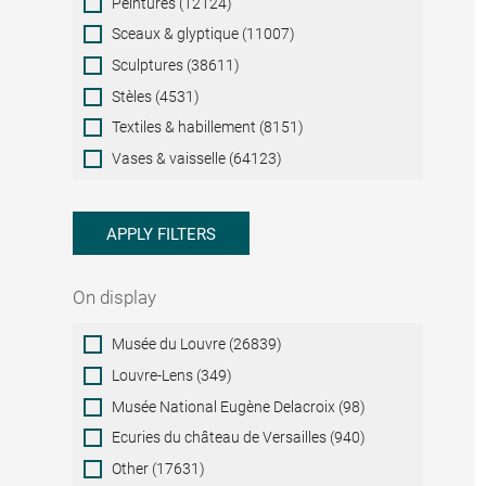
Peintures (12124)
Sceaux & glyptique (11007)
Sculptures (38611)
Stèles (4531)
Textiles & habillement (8151)
Vases & vaisselle (64123)
APPLY FILTERS
On display
On
Musée du Louvre (26839)
display
Louvre-Lens (349)
Musée National Eugène Delacroix (98)
Ecuries du château de Versailles (940)
Other (17631)