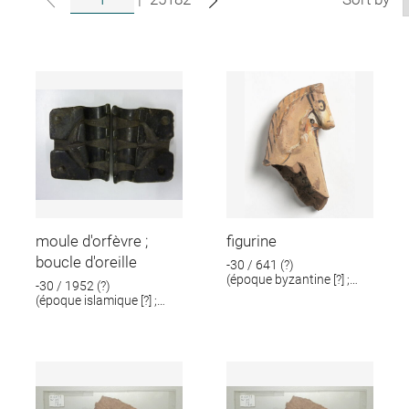
moule d'orfèvre ;
figurine
boucle d'oreille
-30 / 641 (?)
(époque byzantine [?] ;
-30 / 1952 (?)
époque romaine [?])
(époque islamique [?] ;
époque romaine [?])