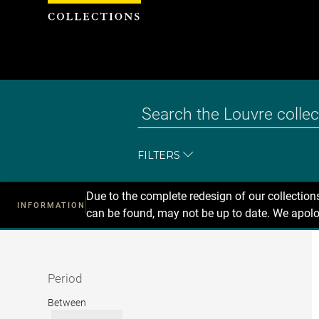
Cookies management panel
FILTERS
Due to the complete redesign of our collectio
INFORMATION
can be found, may not be up to date. We apolo
Recherche
dans
les
collections
Period
Period
Between