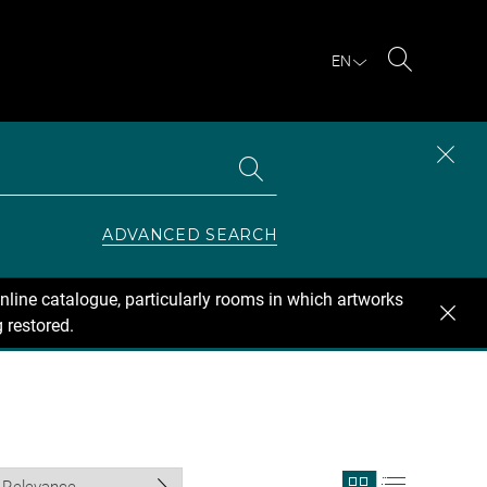
EN
Search
Search
CLOS
the
collections
SEAR
ZONE
ADVANCED SEARCH
nline catalogue, particularly rooms in which artworks
 restored.
View
View