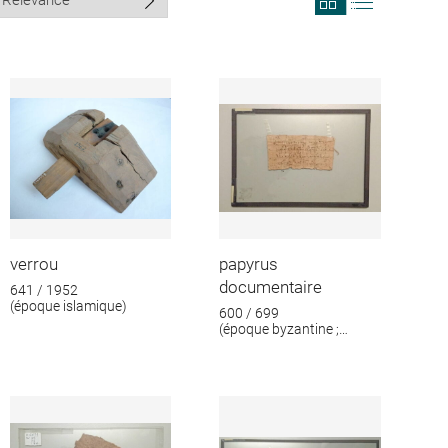
search
search
results
results
in
as
grid
list
format
verrou
papyrus
documentaire
641 / 1952
(époque islamique)
600 / 699
(époque byzantine ;
époque islamique)