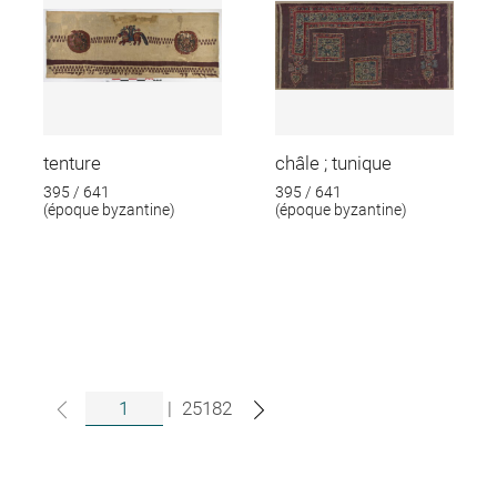
tenture
châle ; tunique
395 / 641
395 / 641
(époque byzantine)
(époque byzantine)
|
25182