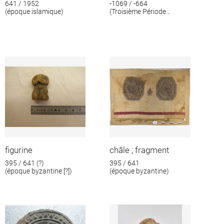
641 / 1952
-1069 / -664
(époque islamique)
(Troisième Période
intermédiaire)
figurine
châle ; fragment
395 / 641 (?)
395 / 641
(époque byzantine [?])
(époque byzantine)