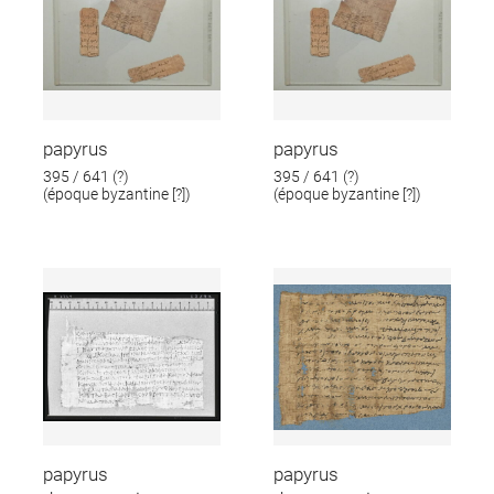
papyrus
papyrus
395 / 641 (?)
395 / 641 (?)
(époque byzantine [?])
(époque byzantine [?])
papyrus
papyrus