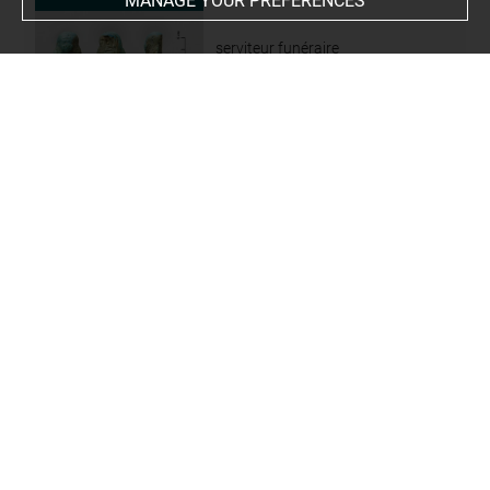
MANAGE YOUR PREFERENCES
serviteur funéraire
momiforme
N 2667 53
Durand n°1064
serviteur funéraire
momiforme
AF 11967
BN 832
serviteur funéraire
momiforme
BN 832 Ter
D.961.2.98