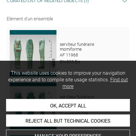
CURATED LIST OF RELATED OBJECTS (7)
Elément d'un ensemble
serviteur funéraire
momiforme
AF 11968
BN 833 Bis
This website uses cookies to improve your navigation
experience and to compile site usage statistics.
Find out
more
serviteur funéraire
momiforme
OK, ACCEPT ALL
N 2667 55
Durand n°1038
REJECT ALL BUT TECHNICAL COOKIES