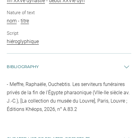
fin XXVe dynastie
-
début XXVIe dyn
Nature of text
nom
-
titre
Script
hiéroglyphique
BIBLIOGRAPHY
Meffre, Raphaële, Ouchebtis. Les serviteurs funéraires
privés de la fin de l'Égypte pharaonique (VIIe-IIe siècle av.
J.-C.), [La collection du musée du Louvre], Paris, Louvre ;
Éditions Khéops, 2026, n° A.83.2