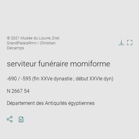
Enlarge
Image
© 2021 Musée du Louvre, Dist.
image
caption:
GrandPalaisRmn / Christian
in
Downlo
Enla
Décamps
new
image
ima
window
in
serviteur funéraire momiforme
new
win
-690 / -595 (fin XXVe dynastie ; début XXVIe dyn)
N 2667 54
Département des Antiquités égyptiennes
Download
Share
pdf