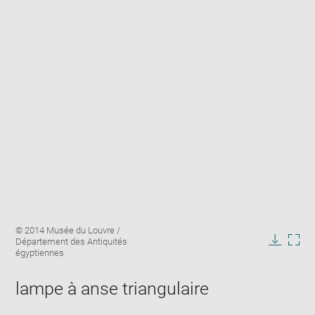
Enlarge
Image
© 2014 Musée du Louvre /
image
caption:
Département des Antiquités
in
Downlo
Enla
égyptiennes
new
image
ima
window
in
lampe à anse triangulaire
new
win