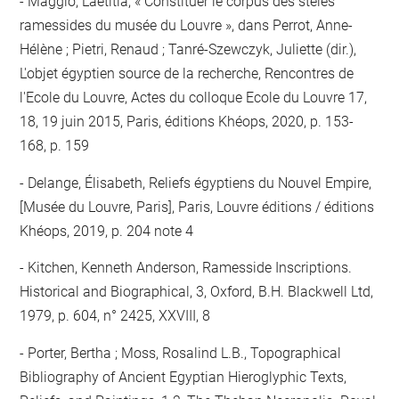
Maggio, Laëtitia, « Constituer le corpus des stèles
ramessides du musée du Louvre », dans Perrot, Anne-
Hélène ; Pietri, Renaud ; Tanré-Szewczyk, Juliette (dir.),
L'objet égyptien source de la recherche, Rencontres de
l'Ecole du Louvre, Actes du colloque Ecole du Louvre 17,
18, 19 juin 2015, Paris, éditions Khéops, 2020, p. 153-
168, p. 159
Delange, Élisabeth, Reliefs égyptiens du Nouvel Empire,
[Musée du Louvre, Paris], Paris, Louvre éditions / éditions
Khéops, 2019, p. 204 note 4
Kitchen, Kenneth Anderson, Ramesside Inscriptions.
Historical and Biographical, 3, Oxford, B.H. Blackwell Ltd,
1979, p. 604, n° 2425, XXVIII, 8
Porter, Bertha ; Moss, Rosalind L.B., Topographical
Bibliography of Ancient Egyptian Hieroglyphic Texts,