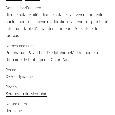
Description/Features
disque solaire ailé
-
disque solaire
-
au verso
-
au recto
-
socle
-
homme
-
scène d'adoration
-
à genoux
-
prosterné
-
debout
-
table d'offrandes
-
taureau
-
Apis
-
tête de
taureau
Names and titles
Peftchaou
-
Payftcha
-
Djedptahiouefânkh
-
portier du
domaine de Ptah
-
père
-
Osiris-Apis
Period
XXVIe dynastie
Places
Sérapéum de Memphis
Nature of text
dédicace