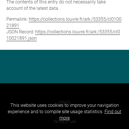
The contents of this entry do not necessarily take
account of the latest data.
Permalink:
https://collections.louvre.fr/ark:/53355/cl0100
21891
JSON Record:
https://collections.louvre.fr/ark:/53355/cl0
10021891.json
About
This website uses cookies to improve your navigation
experience and to compile site usage statistics.
Find out
Contact Us
more
Terms of use