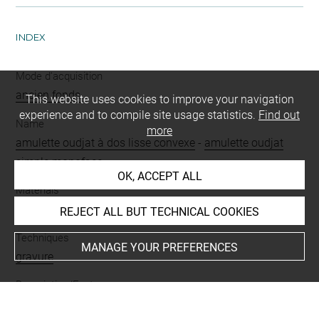
INDEX
Mode d'acquisition
ancien fonds
This website uses cookies to improve your navigation
experience and to compile site usage statistics.
Find out
Name
more
amulette oudjat à dos lisse convexe
-
amulette oudjat
simple monoface
OK, ACCEPT ALL
Materials
faïence siliceuse
-
bleu égyptien
REJECT ALL BUT TECHNICAL COOKIES
Techniques
MANAGE YOUR PREFERENCES
gravure
Description/Features
oeil oudjat
-
percé
-
oeil droit