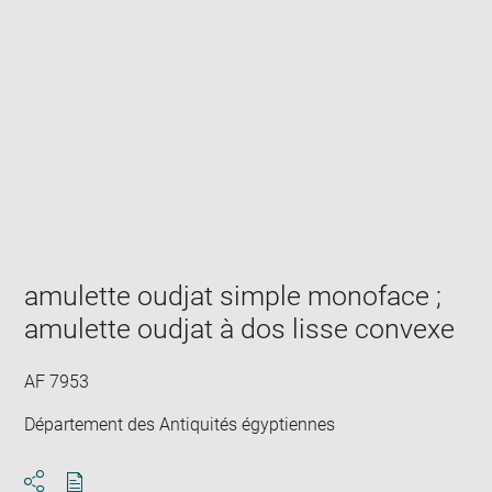
Enlarge
image
in
new
window
amulette oudjat simple monoface ;
amulette oudjat à dos lisse convexe
AF 7953
Département des Antiquités égyptiennes