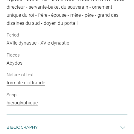
directeur
-
servante-baket du souverain
-
ornement
unique du roi
-
frère
-
épouse
-
mère
-
père
-
grand des
dizaines du sud
-
doyen du portail
Period
XVIIe dynastie
-
XVIe dynastie
Places
Abydos
Nature of text
formule d'offrande
Script
hiéroglyphique
BIBLIOGRAPHY