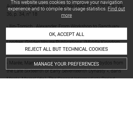
This website uses cookies to improve your navigation
Australian Centre for Egyptology (BACE), 26, 2018, p. 19-
experience and to compile site usage statistics.
Find out
36, p. 34, n° 18
more
Ilin-Tomich , Alexander, From Workshop to Sanctuary.
OK, ACCEPT ALL
The Production of Late Middle Kingdom Memorial Stelae,
Londres, Golden House Publications, (Middle Kingdom
REJECT ALL BUT TECHNICAL COOKIES
Studies (MKS) 6), 2017, p. 9, 21, 166, 172, 243
Marée, Marcel, « A Sculpture Workshop at Abydos from
MANAGE YOUR PREFERENCES
the Late Sixteenth or Early Seventeenth Dynasty », dans
Marée, Marcel (dir.), The Second Intermediate Period
(Thirteenth-Seventeenth Dynasties). Current Research,
Future Prospects, Louvain, Peeters, (Orientalia
Lovaniensia Analecta (OLA) ; 192), 2010, p. 241-281, p.
243 ; 245, note 16 ; 267, note 169, pl. 66, n
Stefanovic, Danijela, The non-Royal regular feminine
titles of the Middle Kingdom and Second Intermediate