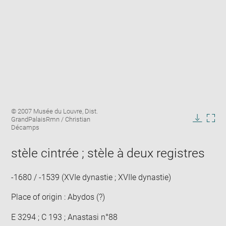
Enlarge
Image
© 2007 Musée du Louvre, Dist.
image
caption:
GrandPalaisRmn / Christian
in
Downlo
Enla
Décamps
new
image
ima
window
in
stèle cintrée ; stèle à deux registres
new
win
-1680 / -1539 (XVIe dynastie ; XVIIe dynastie)
Place of origin : Abydos (?)
E 3294 ; C 193 ; Anastasi n°88