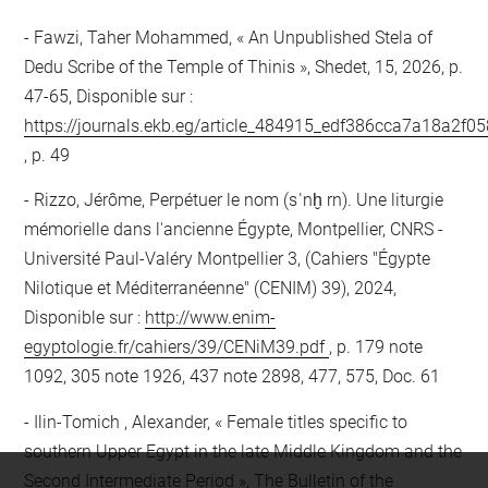
Fawzi, Taher Mohammed, « An Unpublished Stela of
Dedu Scribe of the Temple of Thinis », Shedet, 15, 2026, p.
47-65, Disponible sur :
https://journals.ekb.eg/article_484915_edf386cca7a18a2f
, p. 49
Rizzo, Jérôme, Perpétuer le nom (sʿnḫ rn). Une liturgie
mémorielle dans l'ancienne Égypte, Montpellier, CNRS -
Université Paul-Valéry Montpellier 3, (Cahiers "Égypte
Nilotique et Méditerranéenne" (CENIM) 39), 2024,
Disponible sur :
http://www.enim-
egyptologie.fr/cahiers/39/CENiM39.pdf
, p. 179 note
1092, 305 note 1926, 437 note 2898, 477, 575, Doc. 61
Ilin-Tomich , Alexander, « Female titles specific to
southern Upper Egypt in the late Middle Kingdom and the
Second Intermediate Period », The Bulletin of the