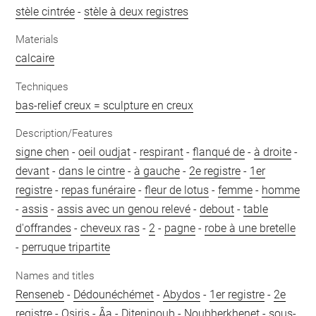
stèle cintrée
-
stèle à deux registres
Materials
calcaire
Techniques
bas-relief creux = sculpture en creux
Description/Features
signe chen
-
oeil oudjat
-
respirant
-
flanqué de
-
à droite
-
devant
-
dans le cintre
-
à gauche
-
2e registre
-
1er
registre
-
repas funéraire
-
fleur de lotus
-
femme
-
homme
-
assis
-
assis avec un genou relevé
-
debout
-
table
d'offrandes
-
cheveux ras
-
2
-
pagne
-
robe à une bretelle
-
perruque tripartite
Names and titles
Renseneb
-
Dédounéchémet
-
Abydos
-
1er registre
-
2e
registre
-
Osiris
-
Âa
-
Diteninoub
-
Noubherkhenet
-
sous-