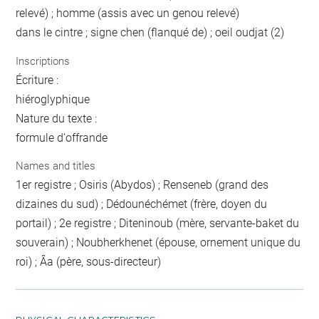
relevé) ; homme (assis avec un genou relevé)
dans le cintre ; signe chen (flanqué de) ; oeil oudjat (2)
Inscriptions
Écriture :
hiéroglyphique
Nature du texte :
formule d'offrande
Names and titles
1er registre ; Osiris (Abydos) ; Renseneb (grand des
dizaines du sud) ; Dédounéchémet (frère, doyen du
portail) ; 2e registre ; Diteninoub (mère, servante-baket du
souverain) ; Noubherkhenet (épouse, ornement unique du
roi) ; Âa (père, sous-directeur)