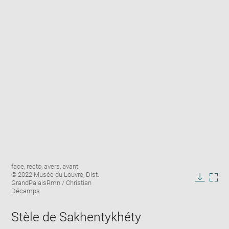
Enlarge
Image
face, recto, avers, avant
image
caption:
© 2022 Musée du Louvre, Dist.
in
GrandPalaisRmn / Christian
Downlo
Enla
new
Décamps
image
ima
window
in
Stèle de Sakhentykhéty
new
win