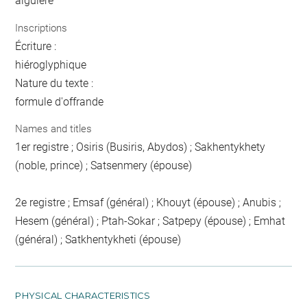
aiguière
Inscriptions
Écriture :
hiéroglyphique
Nature du texte :
formule d'offrande
Names and titles
1er registre ; Osiris (Busiris, Abydos) ; Sakhentykhety
(noble, prince) ; Satsenmery (épouse)
2e registre ; Emsaf (général) ; Khouyt (épouse) ; Anubis ;
Hesem (général) ; Ptah-Sokar ; Satpepy (épouse) ; Emhat
(général) ; Satkhentykheti (épouse)
PHYSICAL CHARACTERISTICS