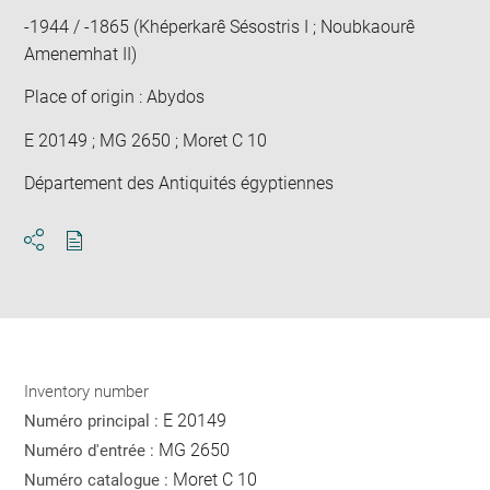
-1944 / -1865 (Khéperkarê Sésostris I ; Noubkaourê
Amenemhat II)
Place of origin : Abydos
E 20149 ; MG 2650 ; Moret C 10
Département des Antiquités égyptiennes
Download
Share
pdf
Inventory number
E 20149
Numéro principal :
MG 2650
Numéro d'entrée :
Moret C 10
Numéro catalogue :