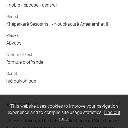
-
noble
-
épouse
-
général
Period
Khéperkarê Sésostris I
-
Noubkaourê Amenemhat II
Places
Abydos
Nature of text
formule d'offrande
Script
hiéroglyphique
BIBLIOGRAPHY
This website uses cookies to improve your navigation
experience and to compile site usage statistics.
Find out
more
Siesse, Julien, « The Late Middle Kingdom Stela Louvre