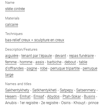
Name
stèle cintrée
Materials
calcaire
Techniques
bas-relief creux = sculpture en creux
Description/Features
aiguière
-
tenant par l'épaule
-
devant
-
repas funéraire
-
femme
-
homme
-
assis
-
barbiche
-
debout
-
table
d'offrandes
-
pagne
-
robe
-
perruque tripartite
-
perruque
large
Names and titles
Sakhentykhety
-
Satkhentykheti
-
Satpepy
-
Satsenmery
-
Hesem
-
Emhat
-
Emsaf
-
Abydos
-
Ptah-Sokar
-
Busiris
-
Anubis
-
1er registre
-
2e registre
-
Osiris
-
Khouyt
-
prince