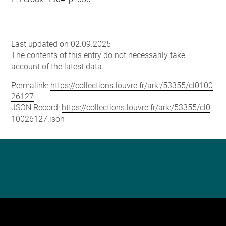
Last updated on 02.09.2025
The contents of this entry do not necessarily take
account of the latest data.
Permalink:
https://collections.louvre.fr/ark:/53355/cl0100
26127
JSON Record:
https://collections.louvre.fr/ark:/53355/cl0
10026127.json