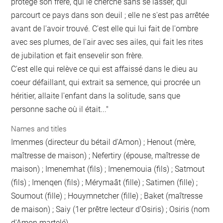
protège son frère, qui le cherche sans se lasser, qui
parcourt ce pays dans son deuil ; elle ne s'est pas arrêtée
avant de l'avoir trouvé. C'est elle qui lui fait de l'ombre
avec ses plumes, de l'air avec ses ailes, qui fait les rites
de jubilation et fait ensevelir son frère.
C'est elle qui relève ce qui est affaissé dans le dieu au
coeur défaillant, qui extrait sa semence, qui procrée un
héritier, allaite l'enfant dans la solitude, sans que
personne sache où il était..."
Names and titles
Imenmes (directeur du bétail d'Amon) ; Henout (mère,
maîtresse de maison) ; Nefertiry (épouse, maîtresse de
maison) ; Imenemhat (fils) ; Imenemouia (fils) ; Satmout
(fils) ; Imenqen (fils) ; Mérymaât (fille) ; Satimen (fille) ;
Soumout (fille) ; Houymnetcher (fille) ; Baket (maîtresse
de maison) ; Saiy (1er prêtre lecteur d'Osiris) ; Osiris (nom
d'Amon martelé)