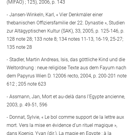
(MIFAO) ; 125), 2006, p. 143
Jansen-Winkeln, Karl, « Vier Denkmäler einer
thebanischen Offiziersfamilie der 22. Dynastie », Studien
zur Altägyptischen Kultur (SAK), 33, 2005, p. 125-146, p.
128 note 28; 133 note 8; 134 notes 11-13, 16-19, 25-27;
135 note 28
Stadler, Martin Andreas, Isis, das göttliche Kind und die
Weltordnung : neue religiöse Texte aus dem Fayum nach
dem Papyrus Wien D. 12006 recto, 2004, p. 200-201 note
612 ; 205 note 623
Assmann, Jan, Mort et au-delà dans l'Egypte ancienne,
2003, p. 49-51, 596
Donnat, Sylvie, « Le bol comme support de la lettre aux
mort. Vers la mise en évidence d'un rituel magique »,
dans Koenig, Yvan (dir.), La magie en Egypte : à la