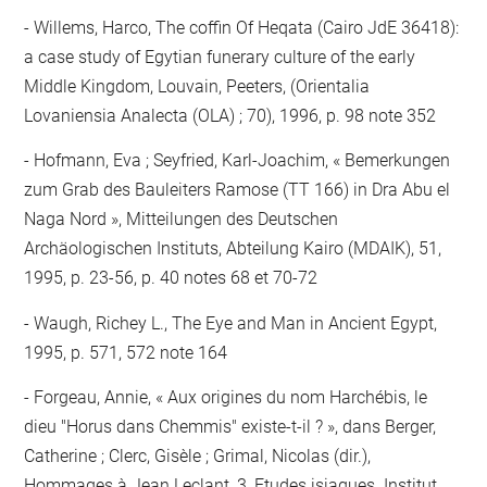
Willems, Harco, The coffin Of Heqata (Cairo JdE 36418):
a case study of Egytian funerary culture of the early
Middle Kingdom, Louvain, Peeters, (Orientalia
Lovaniensia Analecta (OLA) ; 70), 1996, p. 98 note 352
Hofmann, Eva ; Seyfried, Karl-Joachim, « Bemerkungen
zum Grab des Bauleiters Ramose (TT 166) in Dra Abu el
Naga Nord », Mitteilungen des Deutschen
Archäologischen Instituts, Abteilung Kairo (MDAIK), 51,
1995, p. 23-56, p. 40 notes 68 et 70-72
Waugh, Richey L., The Eye and Man in Ancient Egypt,
1995, p. 571, 572 note 164
Forgeau, Annie, « Aux origines du nom Harchébis, le
dieu "Horus dans Chemmis" existe-t-il ? », dans Berger,
Catherine ; Clerc, Gisèle ; Grimal, Nicolas (dir.),
Hommages à Jean Leclant, 3, Etudes isiaques. Institut