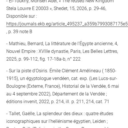
El-Toukhy, Mohsen Adel, « The reused New Kingdom
Stela Louvre E 20003 », Shedet, 15, 2026, p. 29-46,
Disponible sur :
https://journals.ekb.eg/article_495237_a359b7993087175
, p. 39 note B
Mathieu, Bernard, La littérature de l'Égypte ancienne, 4,
Nouvel Empire : XVIIIe dynastie, Paris, Les Belles Lettres,
2025, p. 99-112, fig. 17-18a-b, n° 222
Sur la piste d'Osiris. Émile Clément Amélineau ( 1850-
1915), un égyptologue vendéen, cat. exp. (Les Lucs-sur-
Boulogne (Externe, France), Historial de la Vendée, 6 mai
au 4 septembre 2022), Département de la Vendée ;
éditions invenit, 2022, p. 214, ill. p. 211, 214, cat. 71
Tallet, Gaëlle, La splendeur des dieux : quatre études
iconographiques sur l'hellénisme égyptien, Leiden ;