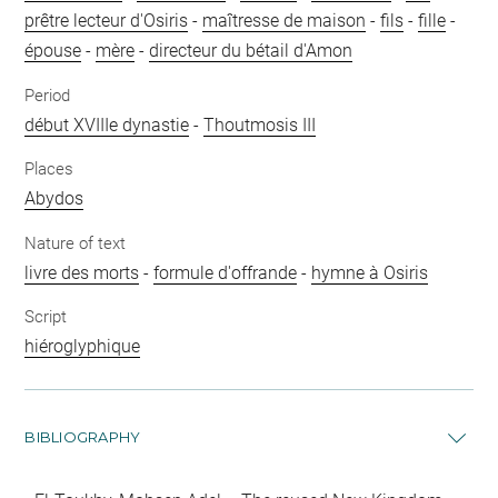
prêtre lecteur d'Osiris
-
maîtresse de maison
-
fils
-
fille
-
épouse
-
mère
-
directeur du bétail d'Amon
Period
début XVIIIe dynastie
-
Thoutmosis III
Places
Abydos
Nature of text
livre des morts
-
formule d'offrande
-
hymne à Osiris
Script
hiéroglyphique
BIBLIOGRAPHY