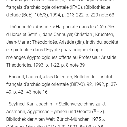
français d'archéologie orientale (IFAO), (Bibliothèque
d'étude (BdE), 106/3), 1994, p. 213-222, p. 220 note 63
Théodoridès, Aristide, « Harpocrate dans les "Démêlés
d'Horus et Seth" », dans Cannuyer, Christian ; Kruchten,
Jean-Marie ; Théodoridès, Aristide (dir.), Individu, société
et spiritualité dans l'Egypte pharaonique et copte:
mélanges égyptologiques offerts au Professeur Aristide
Théodoridès, 1993, p. 1-22, p. 8 note 39
Bricault, Laurent, « Isis Dolente », Bulletin de l'Institut
français d'archéologie orientale (BIFAO), 92, 1992, p. 37-
49, p. 42 ; 43 note 16
Seyfried, Karl-Joachim, « Stellenverzeichnis zu: J.
Assmann, Ägyptische Hymnen und Gebete (ÄHG).
Bibliothek der Alten Welt, Zürich-München 1975 »,
Göttinger Miszellen (GM), 120, 1991, 85-93, p. 88