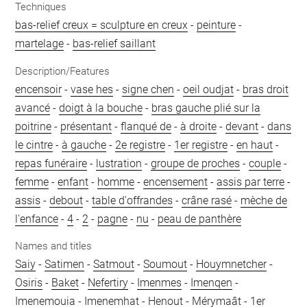
Techniques
bas-relief creux = sculpture en creux
-
peinture
-
martelage
-
bas-relief saillant
Description/Features
encensoir
-
vase hes
-
signe chen
-
oeil oudjat
-
bras droit
avancé
-
doigt à la bouche
-
bras gauche plié sur la
poitrine
-
présentant
-
flanqué de
-
à droite
-
devant
-
dans
le cintre
-
à gauche
-
2e registre
-
1er registre
-
en haut
-
repas funéraire
-
lustration
-
groupe de proches
-
couple
-
femme
-
enfant
-
homme
-
encensement
-
assis par terre
-
assis
-
debout
-
table d'offrandes
-
crâne rasé
-
mèche de
l'enfance
-
4
-
2
-
pagne
-
nu
-
peau de panthère
Names and titles
Saiy
-
Satimen
-
Satmout
-
Soumout
-
Houymnetcher
-
Osiris
-
Baket
-
Nefertiry
-
Imenmes
-
Imenqen
-
Imenemouia
-
Imenemhat
-
Henout
-
Mérymaât
-
1er