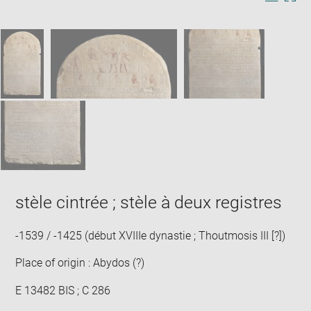
Image
Downlo
Enla
new
caption:
image
ima
window
SKIP IMAGE CAROUSEL
in
new
win
stèle cintrée ; stèle à deux registres
-1539 / -1425 (début XVIIIe dynastie ; Thoutmosis III [?])
Place of origin : Abydos (?)
E 13482 BIS ; C 286