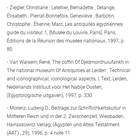
Ziegler, Christiane ; Letellier, Bernadette ; Delange,
Élisabeth ; Pierrat-Bonnefois, Geneviève ; Barbotin,
Christophe ; Étienne, Marc, Les antiquités égyptiennes:
guide du visiteur, 1, [Musée du Louvre, Paris], Paris,
Éditions de la Réunion des musées nationaux, 1997, p.
80
Van Walsem, René, The coffin Of Djedmonthuiufankh in
The national museum Of Antiquities at Leiden : Technical
and iconographical, iconological aspects, I, Text, Leiden,
Nederlands Instituut voor Het Nabije Oosten,
(Egyptologische uitgaven), 1997, p. 330
Morenz, Ludwig D., Beiträge zur Schriflichkeitskultur in
Mittleren Reich und in der 2. Zwischenzeit, Wiesbaden,
Harrassowitz Verlag, (Ägypten und Altes Testatment
(ÄAT) ; 29), 1996, p. 4 note 11