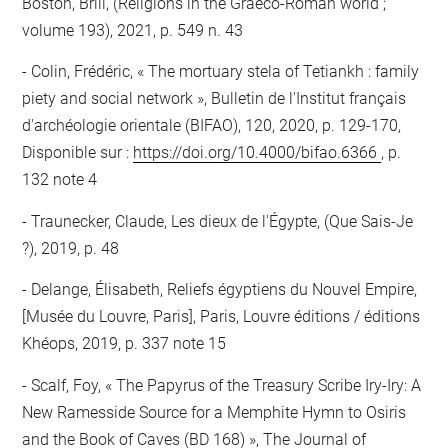
Boston, Brill, (Religions in the Graeco-Roman world ;
volume 193), 2021, p. 549 n. 43
Colin, Frédéric, « The mortuary stela of Tetiankh : family
piety and social network », Bulletin de l'Institut français
d'archéologie orientale (BIFAO), 120, 2020, p. 129-170,
Disponible sur :
https://doi.org/10.4000/bifao.6366
, p.
132 note 4
Traunecker, Claude, Les dieux de l'Égypte, (Que Sais-Je
?), 2019, p. 48
Delange, Élisabeth, Reliefs égyptiens du Nouvel Empire,
[Musée du Louvre, Paris], Paris, Louvre éditions / éditions
Khéops, 2019, p. 337 note 15
Scalf, Foy, « The Papyrus of the Treasury Scribe Iry-Iry: A
New Ramesside Source for a Memphite Hymn to Osiris
and the Book of Caves (BD 168) », The Journal of