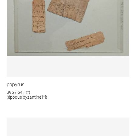
papyrus
395 / 641 (?)
(époque byzantine [?])