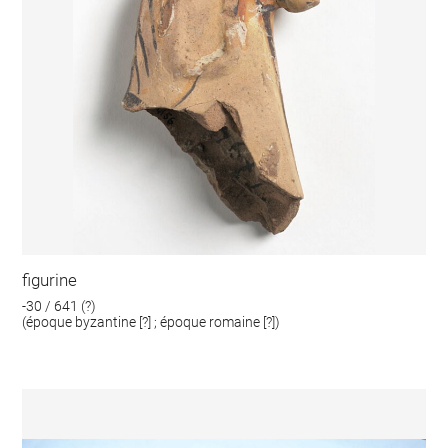
figurine
-30 / 641 (?)
(époque byzantine [?] ; époque romaine [?])