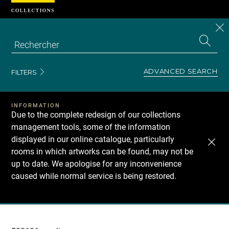
Cookies management panel
CL
Search
the
EN
S
collecti
Z
Se
ADVANCED SEARCH
FILTERS
INFORMATION
Due to the complete redesign of our collections
management tools, some of the information
displayed in our online catalogue, particularly
rooms in which artworks can be found, may not be
up to date. We apologise for any inconvenience
caused while normal service is being restored.
Recherche
dans
les