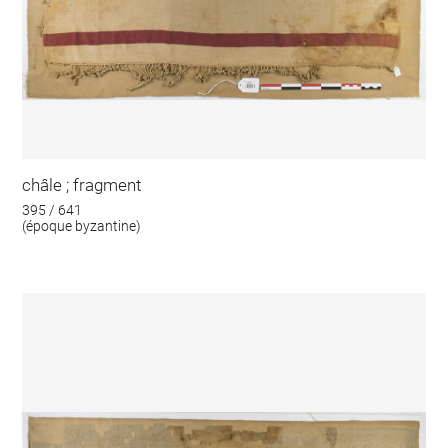
châle ; fragment
395 / 641
(époque byzantine)