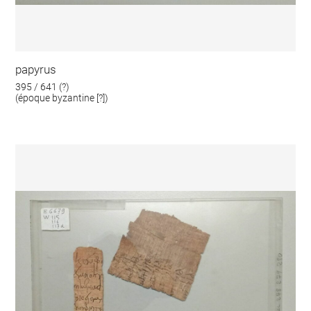
papyrus
395 / 641 (?)
(époque byzantine [?])