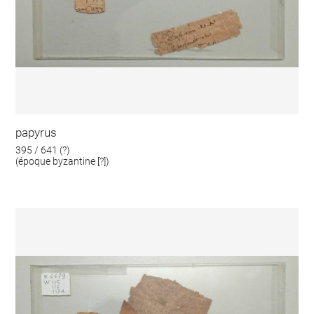
papyrus
395 / 641 (?)
(époque byzantine [?])