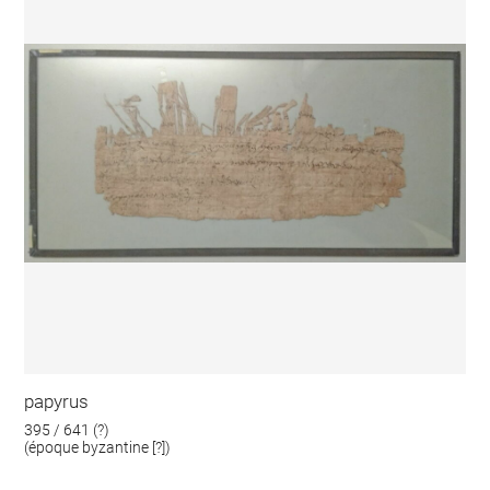
papyrus
395 / 641 (?)
(époque byzantine [?])