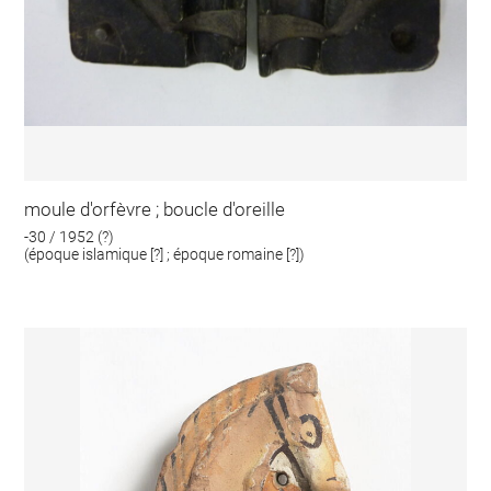
moule d'orfèvre ; boucle d'oreille
-30 / 1952 (?)
(époque islamique [?] ; époque romaine [?])