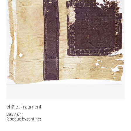
châle ; fragment
395 / 641
(époque byzantine)