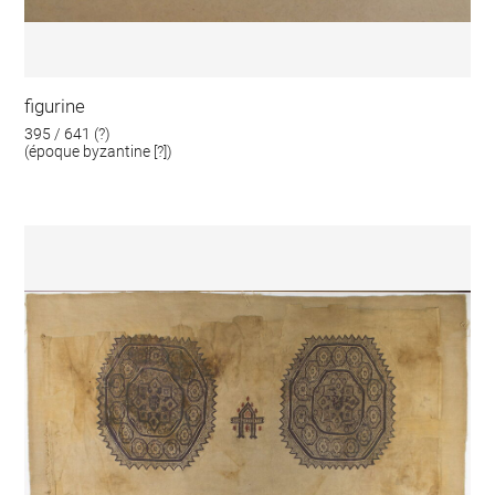
figurine
395 / 641 (?)
(époque byzantine [?])