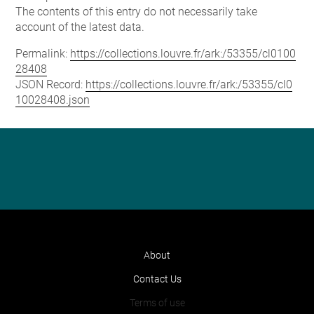
The contents of this entry do not necessarily take
account of the latest data.
Permalink:
https://collections.louvre.fr/ark:/53355/cl0100
28408
JSON Record:
https://collections.louvre.fr/ark:/53355/cl0
10028408.json
About
Contact Us
Terms of use