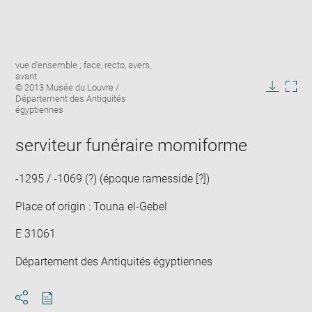
Enlarge
Image
vue d'ensemble ; face, recto, avers,
image
caption:
avant
in
© 2013 Musée du Louvre /
new
Downlo
Enla
Département des Antiquités
window
égyptiennes
image
ima
in
new
serviteur funéraire momiforme
win
-1295 / -1069 (?) (époque ramesside [?])
Place of origin : Touna el-Gebel
E 31061
Département des Antiquités égyptiennes
Download